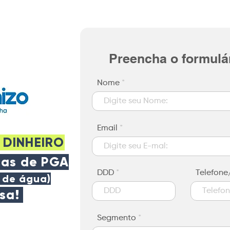
Preencha o formulár
Nome
Email
 DINHEIRO
cas de PGA
DDD
Telefon
 de água)
esa!
Segmento