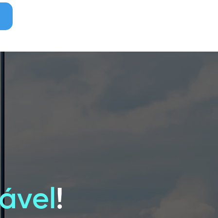
ável
!