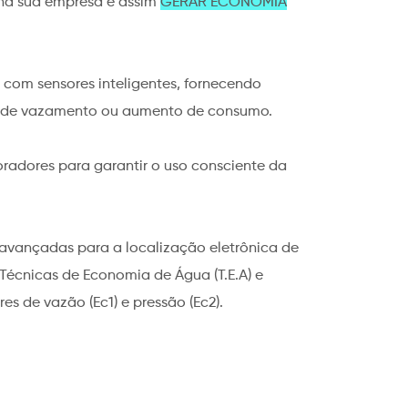
na sua empresa e assim
GERAR ECONOMIA
com sensores inteligentes, fornecendo
s de vazamento ou aumento de consumo.
oradores para garantir o uso consciente da
 avançadas para a localização eletrônica de
 Técnicas de Economia de Água (T.E.A) e
res de vazão (Ec1) e pressão (Ec2).