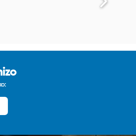
izo
xo: