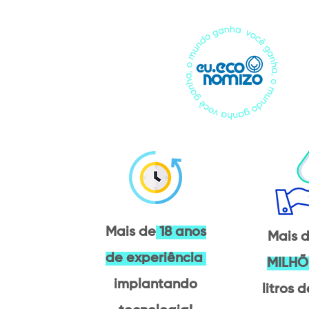
Mais de
18 anos
Mais 
de experiência
MILH
implantando
litros 