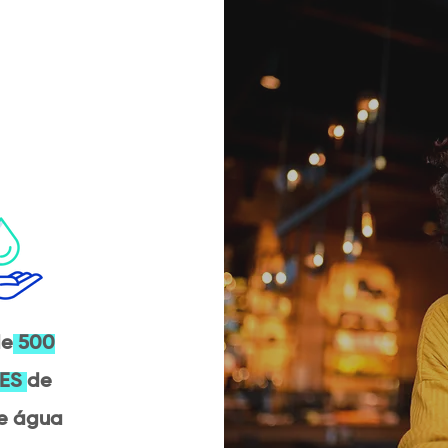
de
500
ÕES
de
de água