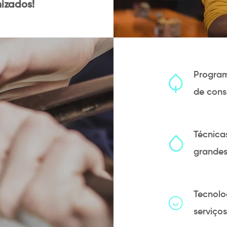
izados!
Program
de cons
Técnica
grande
Tecnolo
serviço