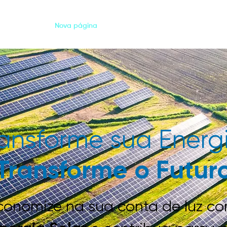
Geral
Nova página
OUR LICENSEE
BE LICENSE
ansforme sua Energ
Transforme o Futur
conomize na sua conta de luz c