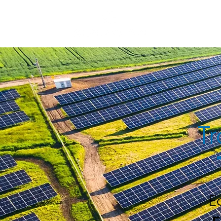
HOME
Tr
E