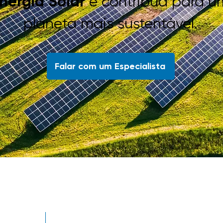
nergia Solar
e contribua para u
planeta mais sustentável.
Falar com um Especialista