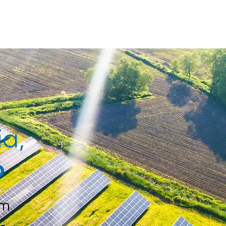
D
CONTACT
Agendamento online
ia,
o
om